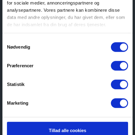
for sociale medier, annonceringspartnere og
Kontakt eventuelt foreningens kasserer Lissi
analysepartnere. Vores partnere kan kombinere disse
Simonsen på telefon 21 39 38 22.
data med andre oplysninger, du har givet dem, eller som
Nyhedsbrev
de har indsamlet fra din brug af deres tjenester.
Tilmeld dig nyhedsbrevet og hold dig
opdateret om kystmuseets arbejde samt om
Samtykkevalg
Nødvendig
kommende aktiviteter.
Præferencer
Statistik
Navn
Marketing
E-mail
Tillad alle cookies