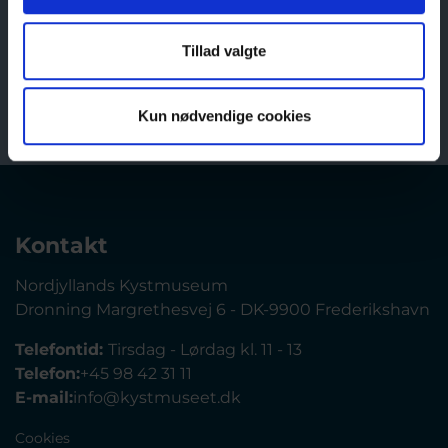
Tilmeld
Tillad valgte
Kun nødvendige cookies
Kontakt
Nordjyllands Kystmuseum
Dronning Margrethesvej 6 - DK-9900 Frederikshavn
Telefontid:
Tirsdag - Lørdag kl. 11 - 13
Telefon:
+45 98 42 31 11
E-mail:
info@kystmuseet.dk
Cookies