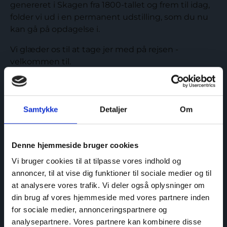
genereret i Skagen fra 1800-tallet og frem til idag,
folder vi ud i en permanent udstilling, som du nu
kan gå på opdagelse i.
Vi glæder os til at tage jer med på rejsen -
velkommen til.
Samtykke
Detaljer
Om
Denne hjemmeside bruger cookies
Vi bruger cookies til at tilpasse vores indhold og
annoncer, til at vise dig funktioner til sociale medier og til
at analysere vores trafik. Vi deler også oplysninger om
din brug af vores hjemmeside med vores partnere inden
for sociale medier, annonceringspartnere og
analysepartnere. Vores partnere kan kombinere disse