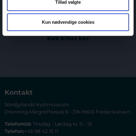
Tillad valgte
Kun nødvendige cookies
Køb billet her
Kontakt
Nordjyllands Kystmuseum
Dronning Margrethesvej 6 - DK-9900 Frederikshavn
Telefontid:
Tirsdag - Lørdag kl. 11 - 13
Telefon:
+45 98 42 31 11