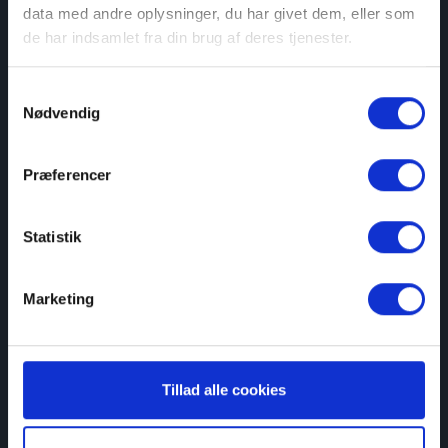
data med andre oplysninger, du har givet dem, eller som
de har indsamlet fra din brug af deres tjenester.
Samtykkevalg
Nødvendig
Præferencer
Udstillingen er åben
Statistik
Marketing
Tillad alle cookies
Se åbningstider her