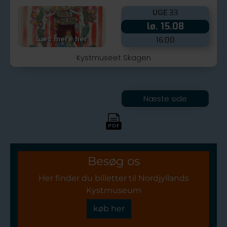
Besøg os
Her finder du billetter til Nordjyllands
Kystmuseum
køb her