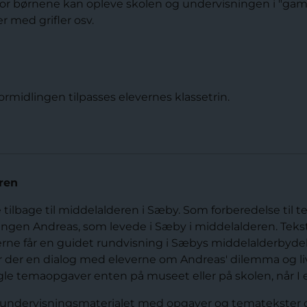
vor børnene kan opleve skolen og undervisningen i "gam
r med grifler osv.
ormidlingen tilpasses elevernes klassetrin.
ren
e tilbage til middelalderen i Sæby. Som forberedelse ti
gen Andreas, som levede i Sæby i middelalderen. Tekste
erne får en guidet rundvisning i Sæbys middelalderbyd
r der en dialog med eleverne om Andreas' dilemma og li
e temaopgaver enten på museet eller på skolen, når I
endt undervisningsmaterialet med opgaver og tematekster