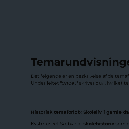
Temarundvisninge
Det følgende er en beskrivelse af de temaf
Under feltet "
andet
" skriver du/I, hvilket 
Historisk temaforløb: Skoleliv i gamle d
Kystmuseet Sæby har
skolehistorie
som et