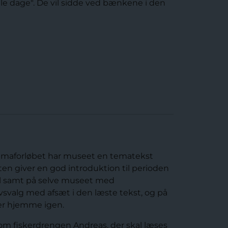
le dage". De vil sidde ved bænkene i den
l temaforløbet har museet en tematekst
n giver en god introduktion til perioden
el samt på selve museet med
vsvalg med afsæt i den læste tekst, og på
 er hjemme igen.
 om fiskerdrengen Andreas, der skal læses