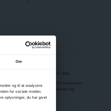
Om
a middelalderkøbstad frem til i dag.
edes ser vi på, hvad det var for materialer,
 medier og til at analysere
 hvordan arkitekturen har udviklet sig
nden for sociale medier,
e oplysninger, du har givet