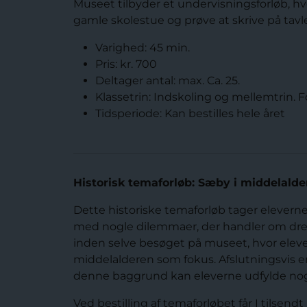
Museet tilbyder et undervisningsforløb, h
gamle skolestue og prøve at skrive på tavle
Varighed: 45 min.
Pris: kr. 700
Deltager antal: max. Ca. 25.
Klassetrin: Indskoling og mellemtrin. F
Tidsperiode: Kan bestilles hele året
Historisk temaforløb: Sæby i middelalde
Dette historiske temaforløb tager elevern
med nogle dilemmaer, der handler om dren
inden selve besøget på museet, hvor elev
middelalderen som fokus. Afslutningsvis e
denne baggrund kan eleverne udfylde nogl
Ved bestilling af temaforløbet får I tils