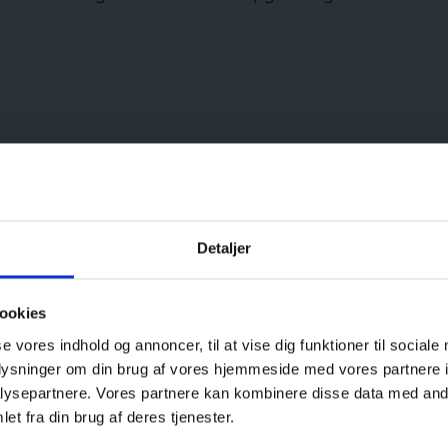
Detaljer
y
 byvandring i Sæby
.
På turen følger vi Sæbys udvikling fr
ookies
er og tale om, hvordan man kan tidsbestemme et hus. Ligel
se vores indhold og annoncer, til at vise dig funktioner til sociale
det var for kvaliteter, man gerne fremhævede i husene, og
oplysninger om din brug af vores hjemmeside med vores partnere i
it præg på Sæby i dag.
ysepartnere. Vores partnere kan kombinere disse data med andr
et fra din brug af deres tjenester.