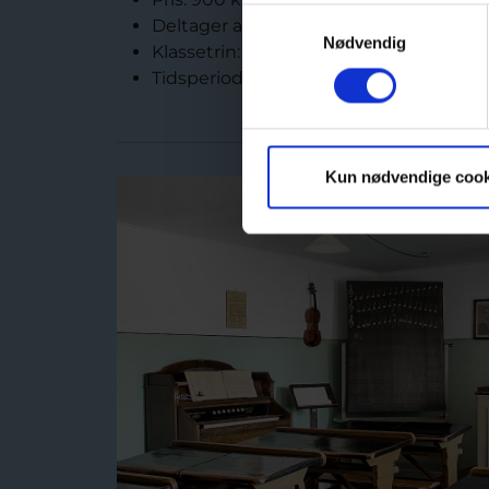
Samtykkevalg
Deltager antal: max. Ca. 25.
Nødvendig
Klassetrin: Mellemtrin og udskoling
Tidsperiode: Kan bestilles hele året
Kun nødvendige cook