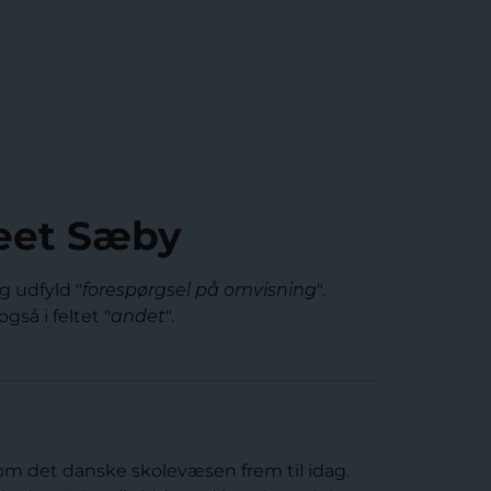
seet Sæby
g udfyld "
forespørgsel på omvisning
".
gså i feltet "
andet
".
 om det danske skolevæsen frem til idag.