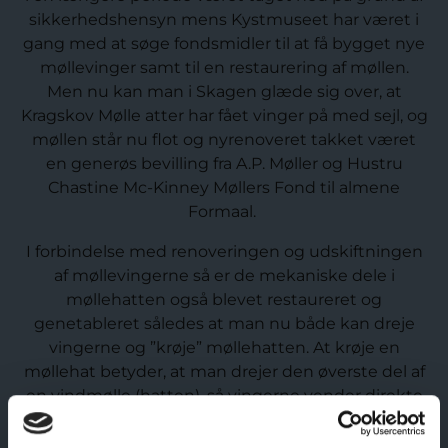
sikkerhedshensyn mens Kystmuseet har været i
gang med at søge fondsmidler til at få bygget nye
møllevinger samt til en restaurering af møllen.
Men nu kan man i Skagen glæde sig over, at
Kragskov Mølle atter har fået vinger på med sejl, og
møllen står nu flot og nyrenoveret takket været
en generøs bevilling fra A.P. Møller og Hustru
Chastine Mc-Kinney Møllers Fond til almene
Formaal.
I forbindelse med renoveringen og udskiftningen
af møllevingerne så er de mekaniske dele i
møllehatten også blevet restaureret og
genetableret således at man nu både kan dreje
vingerne og ”krøje” møllehatten. At krøje en
møllehat betyder, at man drejer den øverste del af
en vindmølle (hatten), så vingerne vender direkte
op mod vinden. Dette er nødvendigt for, at møllen
kan udnytte vindenergien effektivt.