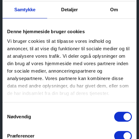
Samtykke
Detaljer
Om
Nye oplevelses- og formidlingsmuligheder
Hos Nordjyllands Kystmuseum er man særdeles
glade for den veloverståede restaurering af
Denne hjemmeside bruger cookies
Kragskov Mølle. Maria Groes Eldh, konstitueret
Vi bruger cookies til at tilpasse vores indhold og
direktør samt Salg- og marketingchef hos
annoncer, til at vise dig funktioner til sociale medier og til
Nordjyllands Kystmuseum udtaler: ”Vi er meget
at analysere vores trafik. Vi deler også oplysninger om
taknemmelige for, at Kystmuseet med den
din brug af vores hjemmeside med vores partnere inden
generøse donation fra A.P. Møller Fonden atter har
for sociale medier, annonceringspartnere og
fået vinger på Kragskov Mølle og endda nu også
analysepartnere. Vores partnere kan kombinere disse
med sejl på vingerne. Det glæder både os på
data med andre oplysninger, du har givet dem, eller som
museet, Skagboerne og alle vores gæster. Møllens
de har indsamlet fra din brug af deres tjenester.
vinger har ikke drejet rundt i mange år, så for
mange er det en stor oplevelse i sig selv. Vi har
Samtykkevalg
planer om at etablere et lille møllelaug, som kan
Nødvendig
hjælpe museet med at holde vingerne i gang og
dermed bidrage til nogle nye spændende
formidlingsaktiviteter, som vi er i gang med at
Præferencer