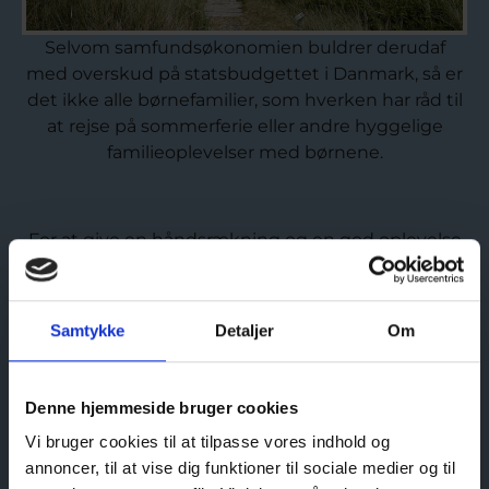
Selvom samfundsøkonomien buldrer derudaf
med overskud på statsbudgettet i Danmark, så er
det ikke alle børnefamilier, som hverken har råd til
at rejse på sommerferie eller andre hyggelige
familieoplevelser med børnene.
For at give en håndsrækning og en god oplevelse
til nogle af de økonomisk trængte børnefamilier, så
har man hos Nordjyllands Kystmuseum igen i år
valgt at forære 200 fribilletter til udsatte
Samtykke
Detaljer
Om
børnefamilier i Frederikshavn Kommune via en
række lokale foreninger, grupper og
organisationer.
Denne hjemmeside bruger cookies
Vi bruger cookies til at tilpasse vores indhold og
annoncer, til at vise dig funktioner til sociale medier og til