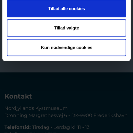
Tillad alle cookies
Tillad valgte
Tilbage
Kun nødvendige cookies
Kontakt
Nordjyllands Kystmuseum
Dronning Margrethesvej 6 - DK-9900 Frederikshavn
Telefontid:
Tirsdag - Lørdag kl. 11 - 13