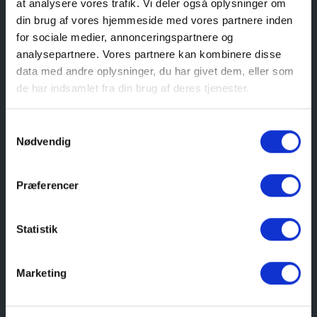
at analysere vores trafik. Vi deler også oplysninger om
din brug af vores hjemmeside med vores partnere inden
for sociale medier, annonceringspartnere og
De 200 fribilletter er allerede blevet distribueret
analysepartnere. Vores partnere kan kombinere disse
inden sommerferien, og museets forhåbning er, at
data med andre oplysninger, du har givet dem, eller som
børnefamilierne vil benytte sig af tilbuddet, så de
de har indsamlet fra din brug af deres tjenester.
sammen kan få en masse hyggelige
ferieoplevelser på Kystmuseets afdelinger i
Samtykkevalg
Skagen, Frederikshavn og Sæby.
Nødvendig
Præferencer
Statistik
Billetterne til Nordjyllands Kystmuseum uddeles i
samarbejde med TUBA, Red Barnet Frederikshavn,
Marketing
Gestus Nord, Børns Voksenvenner Frederikshavn
samt Røde Kors Sæby.