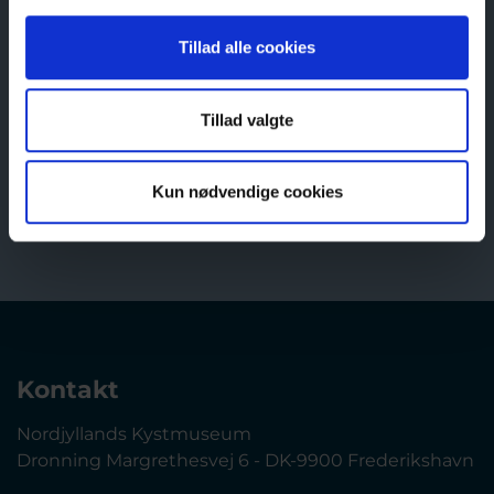
Tillad alle cookies
Læs mere om udstillingen og kunstneren på
Kystmuseets webside her:
https://llk.dk/2ima8d
Tillad valgte
Kun nødvendige cookies
Tilbage
Kontakt
Nordjyllands Kystmuseum
Dronning Margrethesvej 6 - DK-9900 Frederikshavn