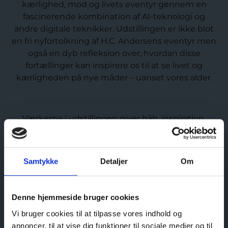
kærlighed, mod og livets eventyr gennem en
fascinerende kombination af AI-teknologi og
andre digitale teknikker. Udstillingen er ikke blot
en fri nyfortolkning af H.C. Andersens eventyr men
også en dyb refleksion over, hvordan disse
fortællinger kan inspirere os til at se livet og
kærligheden på nye måder – uanset vores alder.
Værkerne i udstillingen giver håb, inspiration,
måske endda et smil på læben, ligesom der vil
være enkelte værker, der rammer dybere med en
genspejling af større eksistentielle spørgsmål.
Samtykke
Detaljer
Om
Ligesom H.C. Andersens eventyr indbyder
Denne hjemmeside bruger cookies
Langkildes nyfortolkninger os til at reflektere over
Vi bruger cookies til at tilpasse vores indhold og
vores eget liv og de mennesker, vi holder af –og
annoncer, til at vise dig funktioner til sociale medier og til